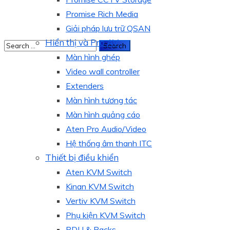
Promise Rich Media
Giải pháp lưu trữ QSAN
Hiển thị và Pro AV
Màn hình ghép
Video wall controller
Extenders
Màn hình tương tác
Màn hình quảng cáo
Aten Pro Audio/Video
Hệ thống âm thanh ITC
Thiết bị điều khiển
Aten KVM Switch
Kinan KVM Switch
Vertiv KVM Switch
Phụ kiện KVM Switch
PDU & Racks