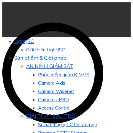
LightJSC
Giới thiệu LightJSC
Sản phẩm & Giải pháp
AN NINH GIÁM SÁT
Phần mềm quản lý VMS
Camera Axis
Camera Wisenet
Camera i-PRO
Access Control
GIẢI PHÁP LƯU TRỮ
Secure Logiq CCTV storage
Promise CCTV Storage