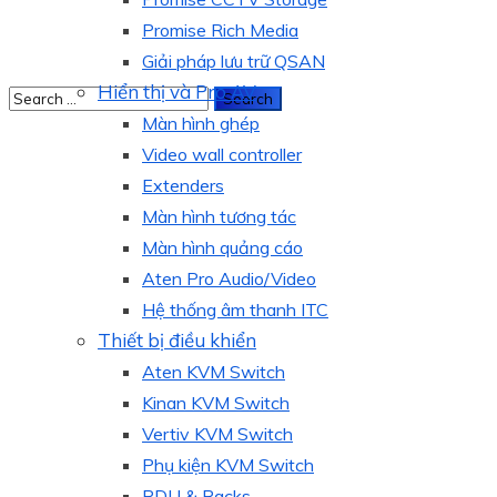
Promise Rich Media
Giải pháp lưu trữ QSAN
Hiển thị và Pro AV
Màn hình ghép
Video wall controller
Extenders
Màn hình tương tác
Màn hình quảng cáo
Aten Pro Audio/Video
Hệ thống âm thanh ITC
Thiết bị điều khiển
Aten KVM Switch
Kinan KVM Switch
Vertiv KVM Switch
Phụ kiện KVM Switch
PDU & Racks