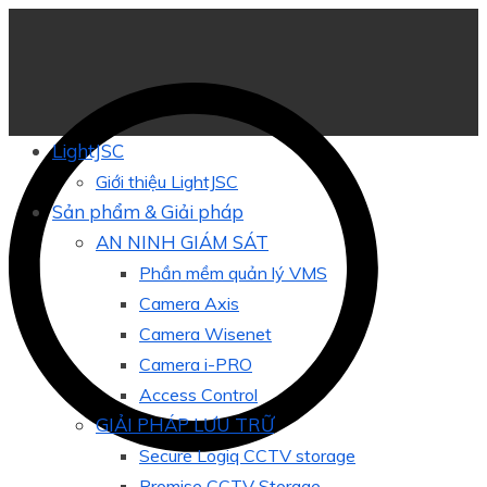
LightJSC
Giới thiệu LightJSC
Sản phẩm & Giải pháp
AN NINH GIÁM SÁT
Phần mềm quản lý VMS
Camera Axis
Camera Wisenet
Camera i-PRO
Access Control
GIẢI PHÁP LƯU TRỮ
Secure Logiq CCTV storage
Promise CCTV Storage