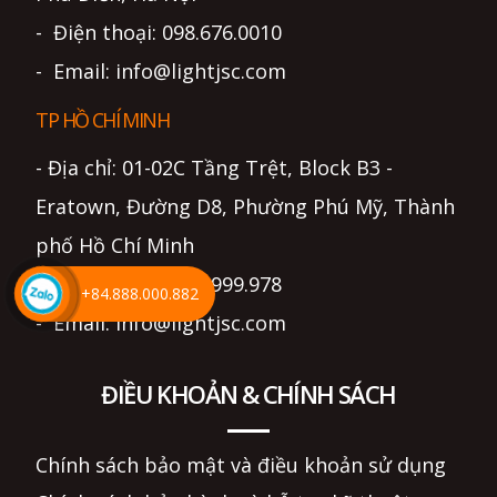
- Điện thoại: 098.676.0010
- Email: info@lightjsc.com
TP HỒ CHÍ MINH
- Địa chỉ: 01-02C Tầng Trệt, Block B3 -
Eratown, Đường D8, Phường Phú Mỹ, Thành
phố Hồ Chí Minh
- Điện thoại: 0799.999.978
+84.888.000.882
- Email: info@lightjsc.com
ĐIỀU KHOẢN & CHÍNH SÁCH
Chính sách bảo mật và điều khoản sử dụng