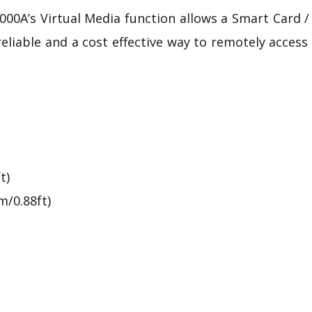
000A’s
Virtual Media
function allows a Smart Card 
reliable and a cost effective way to remotely acce
t)
m/0.88ft)