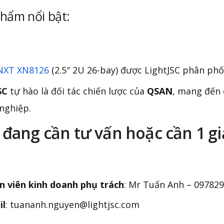
hẩm nổi bật:
NXT XN8126
(2.5″ 2U 26-bay) được LightJSC phân phố
SC
tự hào là đối tác chiến lược của
QSAN
, mang đến 
nghiệp.
đang cần tư vấn hoặc cần 1 gi
n viên kinh doanh phụ trách
: Mr Tuấn Anh – 09782
il
: tuananh.nguyen@lightjsc.com