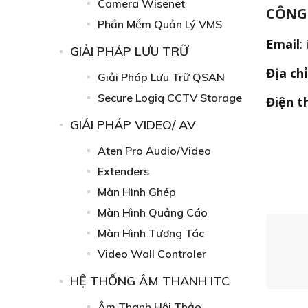
Camera Wisenet
CÔNG 
Phần Mềm Quản Lý VMS
Email
:
GIẢI PHÁP LƯU TRỮ
Địa chỉ
Giải Pháp Lưu Trữ QSAN
Secure Logiq CCTV Storage
Điện t
GIẢI PHÁP VIDEO/ AV
Aten Pro Audio/Video
Extenders
Màn Hình Ghép
Màn Hình Quảng Cáo
Màn Hình Tương Tác
Video Wall Controler
HỆ THỐNG ÂM THANH ITC
Âm Thanh Hội Thảo