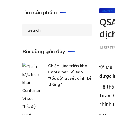
Tìm sản phẩm
QSAN KN
QSA
dịc
18 SEPTE
Bài đăng gần đây
Chiến lược triển khai
💡
Mỗi 
Container: Vì sao
được l
“tốc độ” quyết định kẻ
thắng?
Hệ thố
toán
. 
chính 