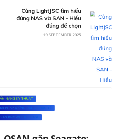
Cùng LightJSC tìm hiểu
đúng NAS và SAN - Hiểu
đúng để chọn
19 SEPTEMBER 2025
ẨM NANG KỸ THUẬT
IẢI PHÁP & ỨNG DỤNG THỰC TẾ
SAN KNOWLEDGE BASE
QSAN gặp Seagate: