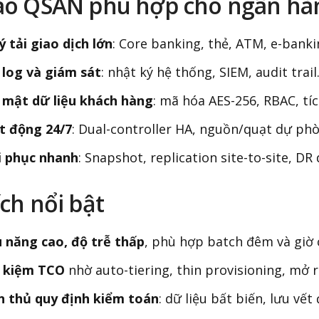
sao QSAN phù hợp cho ngân hà
ý tải giao dịch lớn
: Core banking, thẻ, ATM, e-banki
log và giám sát
: nhật ký hệ thống, SIEM, audit trail
 mật dữ liệu khách hàng
: mã hóa AES-256, RBAC, tí
t động 24/7
: Dual-controller HA, nguồn/quạt dự ph
i phục nhanh
: Snapshot, replication site-to-site, DR d
ích nổi bật
 năng cao, độ trễ thấp
, phù hợp batch đêm và giờ 
t kiệm TCO
nhờ auto-tiering, thin provisioning, mở r
n thủ quy định kiểm toán
: dữ liệu bất biến, lưu vết