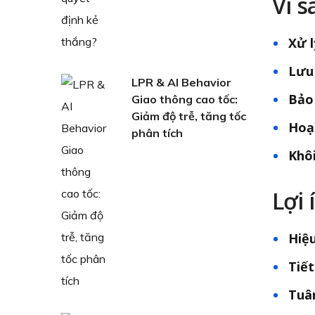
Vì 
Xử l
Lưu 
LPR & AI Behavior
Bảo
Giao thông cao tốc:
Giảm độ trễ, tăng tốc
Hoạ
phân tích
Khô
Lợi 
Hiệu
Tiế
Tuâ