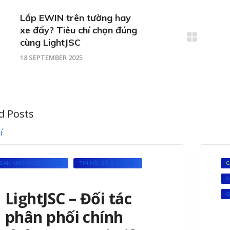
Lắp EWIN trên tường hay
xe đẩy? Tiêu chí chọn đúng
cùng LightJSC
18 SEPTEMBER 2025
d Posts
SAN KNOWLEDGE BASE
TIN NỘI BỘ & SỰ KIỆN
C
G
LightJSC – Đối tác
Q
phân phối chính