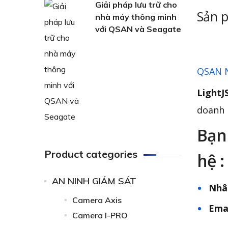
Giải pháp lưu trữ cho
Sản p
nhà máy thông minh
với QSAN và Seagate
QSAN 
LightJ
doanh 
Bạn 
Product categories
hệ :
AN NINH GIÁM SÁT
Nhâ
Camera Axis
Ema
Camera I-PRO