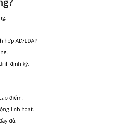
ng?
ng.
.
ch hợp AD/LDAP.
òng.
rill định kỳ.
cao điểm.
ộng linh hoạt.
 đầy đủ.