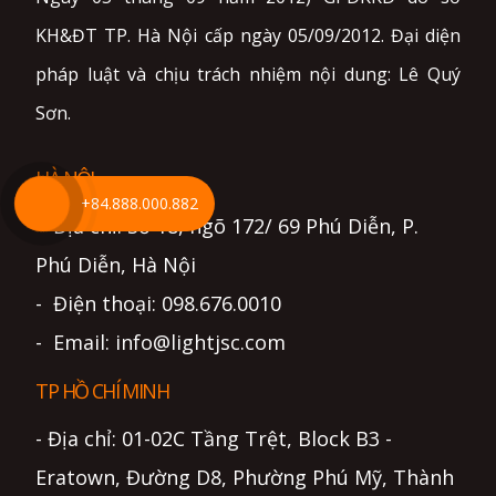
KH&ĐT TP. Hà Nội cấp ngày 05/09/2012. Đại diện
pháp luật và chịu trách nhiệm nội dung: Lê Quý
Sơn.
HÀ NỘI
+84.888.000.882
- Địa chỉ: Số 18, ngõ 172/ 69 Phú Diễn, P.
Phú Diễn, Hà Nội
- Điện thoại: 098.676.0010
- Email: info@lightjsc.com
TP HỒ CHÍ MINH
- Địa chỉ: 01-02C Tầng Trệt, Block B3 -
Eratown, Đường D8, Phường Phú Mỹ, Thành