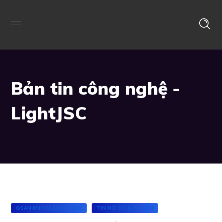
Bản tin công nghệ -
LightJSC
QSAN KNOWLEDGE BASE
TIN NỘI BỘ & SỰ KIỆN