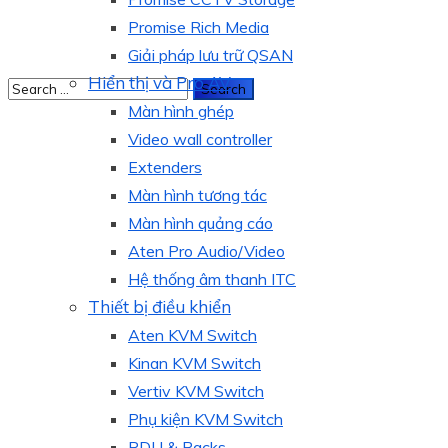
Promise Rich Media
Giải pháp lưu trữ QSAN
Hiển thị và Pro AV
Màn hình ghép
Video wall controller
Extenders
Màn hình tương tác
Màn hình quảng cáo
Aten Pro Audio/Video
Hệ thống âm thanh ITC
Thiết bị điều khiển
Aten KVM Switch
Kinan KVM Switch
Vertiv KVM Switch
Phụ kiện KVM Switch
PDU & Racks