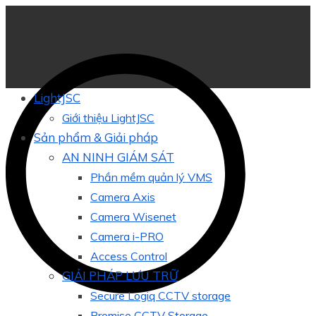
LightJSC
Giới thiệu LightJSC
Sản phẩm & Giải pháp
AN NINH GIÁM SÁT
Phần mềm quản lý VMS
Camera Axis
Camera Wisenet
Camera i-PRO
Access Control
GIẢI PHÁP LƯU TRỮ
Secure Logiq CCTV storage
Promise CCTV Storage