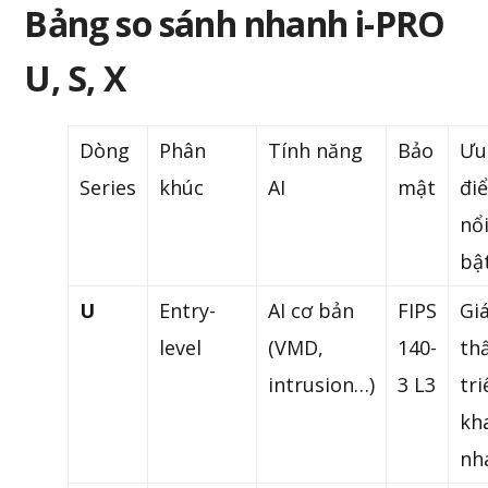
Bảng so sánh nhanh i-PRO
U, S, X
Dòng
Phân
Tính năng
Bảo
Ưu
Series
khúc
AI
mật
đi
nổ
bậ
U
Entry-
AI cơ bản
FIPS
Gi
level
(VMD,
140-
th
intrusion…)
3 L3
tri
kh
nh