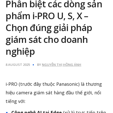
Phân biệt các dòng sản
phẩm i-PRO U, S, X –
Chọn đúng giải pháp
giám sát cho doanh
nghiệp
8 AUGUST 2025
BY
NGUYỄN THỊ HỒNG ÁNH
i-PRO (trước đây thuộc Panasonic) là thương
hiệu camera giám sát hàng đầu thế giới, nổi
tiếng với:
Công nghệ AI tại Edge
(xử lý trực tiếp trên