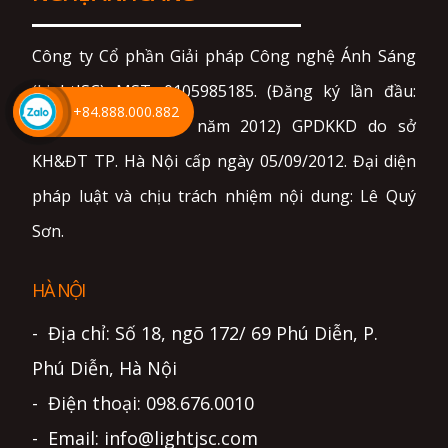
Công ty Cổ phần Giải pháp Công nghệ Ánh Sáng
(LightJSC) MST: 0105985185. (Đăng ký lần đầu:
+84.888.000.882
Ngày 05 tháng 09 năm 2012) GPDKKD do sở
KH&ĐT TP. Hà Nội cấp ngày 05/09/2012. Đại diện
pháp luật và chịu trách nhiệm nội dung: Lê Quý
Sơn.
HÀ NỘI
- Địa chỉ: Số 18, ngõ 172/ 69 Phú Diễn, P.
Phú Diễn, Hà Nội
- Điện thoại: 098.676.0010
- Email: info@lightjsc.com