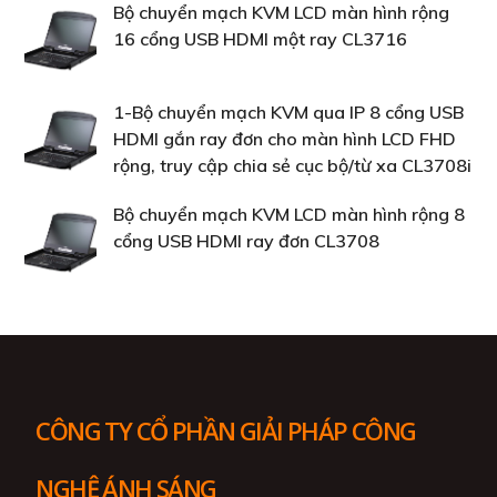
Bộ chuyển mạch KVM LCD màn hình rộng
16 cổng USB HDMI một ray CL3716
1-Bộ chuyển mạch KVM qua IP 8 cổng USB
HDMI gắn ray đơn cho màn hình LCD FHD
rộng, truy cập chia sẻ cục bộ/từ xa CL3708i
Bộ chuyển mạch KVM LCD màn hình rộng 8
cổng USB HDMI ray đơn CL3708
CÔNG TY CỔ PHẦN GIẢI PHÁP CÔNG
NGHỆ ÁNH SÁNG