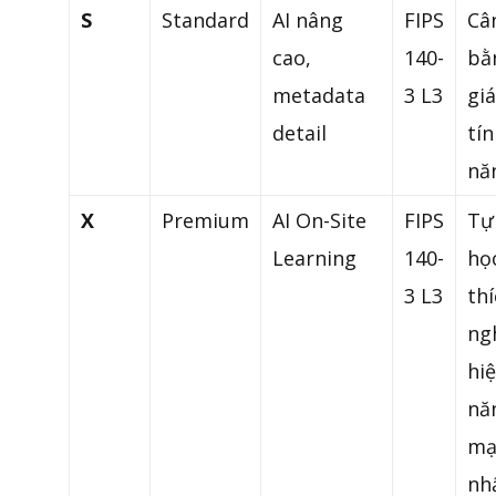
S
Standard
AI nâng
FIPS
Câ
cao,
140-
bằ
metadata
3 L3
giá
detail
tí
nă
X
Premium
AI On-Site
FIPS
Tự
Learning
140-
họ
3 L3
th
ng
hi
nă
mạ
nh