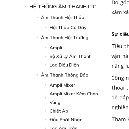
Do góc
HỆ THỐNG ÂM THANH ITC
xám xá
Âm Thanh Hội Thảo
Hội Thảo Có Dây
Sự tiê
Âm Thanh Hội Trường
Tiêu t
Ampli
vận hà
Bộ Xử Lý Âm Thanh
Loa Biểu Diễn
năng l
Âm Thanh Thông Báo
Công n
Ampli Mixer
thoại 
Ampli Mixer Kèm Chọn
để đáp
Vùng
nghiên
Chiết Áp
Tham 
Đầu Phát Nhạc
Loa Âm Trần