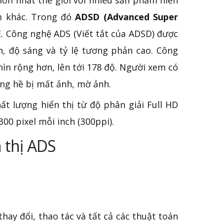
lớn nhất thế giới với nhiều sản phẩm hiển
m khác. Trong đó
ADSD (Advanced Super
. Công nghệ ADS (Viết tắt của ADSD)
được
, độ sáng và tỷ lệ tương phản cao. Công
hìn rộng hơn, lên tới 178 độ. Người xem có
ng hề bị mất ảnh, mờ ảnh.
t lượng hiển thị từ độ phân giải Full HD
00 pixel mỗi inch (300ppi).
 thị ADS
hay đổi, thao tác và tất cả các thuật toán