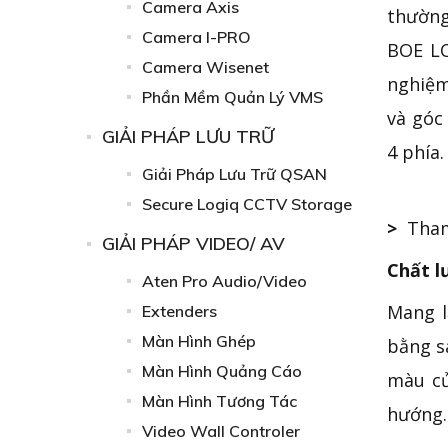
Camera Axis
thường
Camera I-PRO
BOE LC
Camera Wisenet
nghiệm
Phần Mềm Quản Lý VMS
và góc
GIẢI PHÁP LƯU TRỮ
4 phía.
Giải Pháp Lưu Trữ QSAN
Secure Logiq CCTV Storage
>
Tham
GIẢI PHÁP VIDEO/ AV
Chất l
Aten Pro Audio/Video
Mang l
Extenders
Màn Hình Ghép
bằng s
Màn Hình Quảng Cáo
màu củ
Màn Hình Tương Tác
hướng.
Video Wall Controler