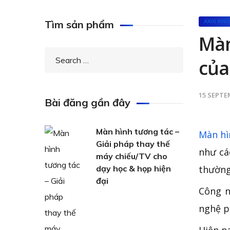
Tìm sản phẩm
AXIS KN
Màn
của
15 SEPTE
Bài đăng gần đây
Màn hình tương tác –
Màn hì
Giải pháp thay thế
như cá
máy chiếu/TV cho
dạy học & họp hiện
thường
đại
Công n
nghệ p