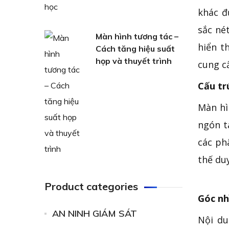
khác đ
sắc né
Màn hình tương tác –
hiển t
Cách tăng hiệu suất
họp và thuyết trình
cung c
Cấu tr
Màn hì
ngón t
các ph
thế du
Product categories
Góc nh
AN NINH GIÁM SÁT
Nội du