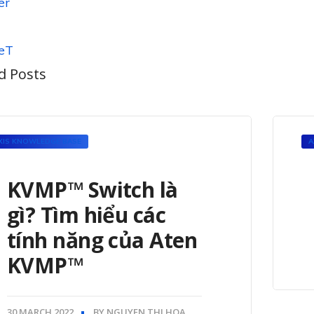
d Posts
XIS KNOWLEDGE BASE
A
KVMP™ Switch là
gì? Tìm hiểu các
tính năng của Aten
KVMP™
30 MARCH 2022
BY
NGUYEN THI HOA