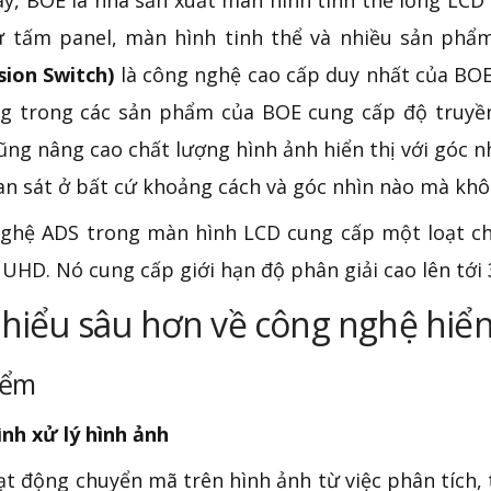
ay, BOE là nhà sản xuất màn hình tinh thể lỏng LCD 
ư tấm panel, màn hình tinh thể và nhiều sản phẩ
ion Switch)
là công nghệ cao cấp duy nhất của BOE
g trong các sản phẩm của BOE cung cấp độ truyền
ũng nâng cao chất lượng hình ảnh hiển thị với góc n
an sát ở bất cứ khoảng cách và góc nhìn nào mà khô
ghệ ADS trong màn hình LCD cung cấp một loạt chấ
UHD. Nó cung cấp giới hạn độ phân giải cao lên tới 3
hiểu sâu hơn về công nghệ hiển
iểm
ình xử lý hình ảnh
t động chuyển mã trên hình ảnh từ việc phân tích, t