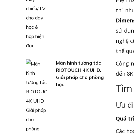
Hiện n
thị nh
Dimens
sử dụn
nghệ c
thể qu
Màn hình tương tác
Công n
RIOTOUCH 4K UHD.
đến 8K 
Giải pháp cho phòng
học
Tìm 
Ưu đ
Quá tr
Các hoạ