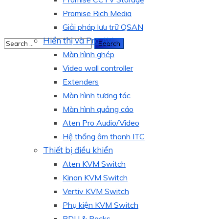
Promise Rich Media
Giải pháp lưu trữ QSAN
Hiển thị và Pro AV
Màn hình ghép
Video wall controller
Extenders
Màn hình tương tác
Màn hình quảng cáo
Aten Pro Audio/Video
Hệ thống âm thanh ITC
Thiết bị điều khiển
Aten KVM Switch
Kinan KVM Switch
Vertiv KVM Switch
Phụ kiện KVM Switch
PDU & Racks