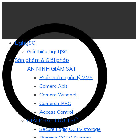
LightJSC
Giới thiệu LightJSC
Sản phẩm & Giải pháp
AN NINH GIÁM SÁT
Phần mềm quản lý VMS
Camera Axis
Camera Wisenet
Camera i-PRO
Access Control
GIẢI PHÁP LƯU TRỮ
Secure Logiq CCTV storage
Promise CCTV Storage