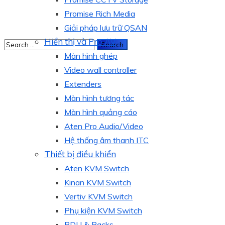
Promise Rich Media
Giải pháp lưu trữ QSAN
Hiển thị và Pro AV
Màn hình ghép
Video wall controller
Extenders
Màn hình tương tác
Màn hình quảng cáo
Aten Pro Audio/Video
Hệ thống âm thanh ITC
Thiết bị điều khiển
Aten KVM Switch
Kinan KVM Switch
Vertiv KVM Switch
Phụ kiện KVM Switch
PDU & Racks