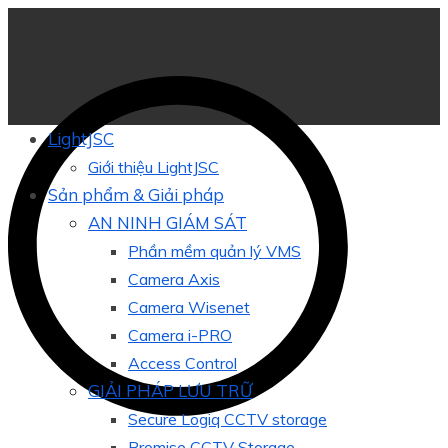
LightJSC
Giới thiệu LightJSC
Sản phẩm & Giải pháp
AN NINH GIÁM SÁT
Phần mềm quản lý VMS
Camera Axis
Camera Wisenet
Camera i-PRO
Access Control
GIẢI PHÁP LƯU TRỮ
Secure Logiq CCTV storage
Promise CCTV Storage