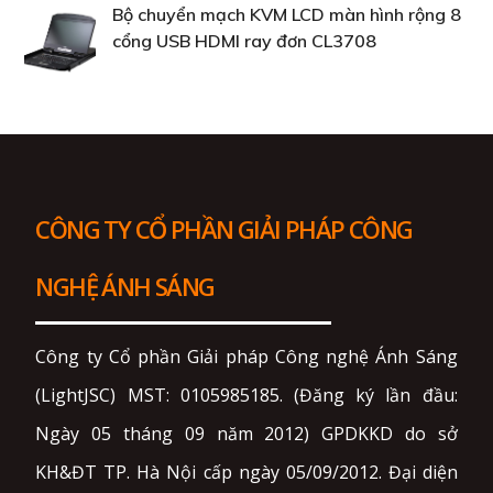
Bộ chuyển mạch KVM LCD màn hình rộng 8
cổng USB HDMI ray đơn CL3708
CÔNG TY CỔ PHẦN GIẢI PHÁP CÔNG
NGHỆ ÁNH SÁNG
Công ty Cổ phần Giải pháp Công nghệ Ánh Sáng
(LightJSC) MST: 0105985185. (Đăng ký lần đầu:
Ngày 05 tháng 09 năm 2012) GPDKKD do sở
KH&ĐT TP. Hà Nội cấp ngày 05/09/2012. Đại diện