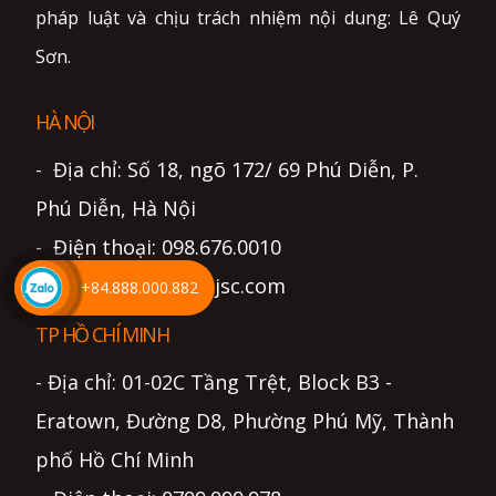
pháp luật và chịu trách nhiệm nội dung: Lê Quý
Sơn.
HÀ NỘI
- Địa chỉ: Số 18, ngõ 172/ 69 Phú Diễn, P.
Phú Diễn, Hà Nội
- Điện thoại: 098.676.0010
- Email: info@lightjsc.com
+84.888.000.882
TP HỒ CHÍ MINH
- Địa chỉ: 01-02C Tầng Trệt, Block B3 -
Eratown, Đường D8, Phường Phú Mỹ, Thành
phố Hồ Chí Minh