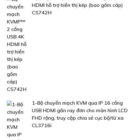
HDMI hỗ trợ hiển thị kép (bao gồm cáp)
CS742H
1-Bộ chuyển mạch KVM qua IP 16 cổng
USB HDMI gắn ray đơn cho màn hình LCD
FHD rộng, truy cập chia sẻ cục bộ/từ xa
CL3716i