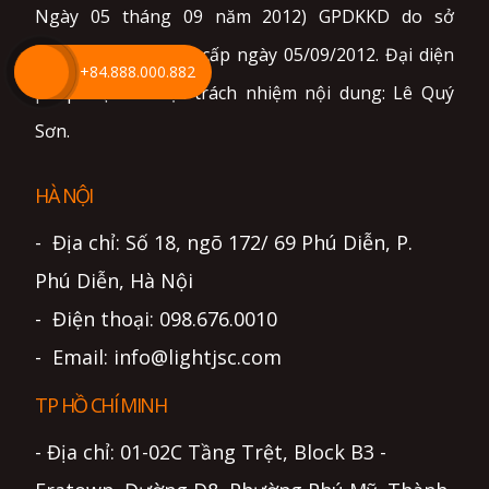
Ngày 05 tháng 09 năm 2012) GPDKKD do sở
KH&ĐT TP. Hà Nội cấp ngày 05/09/2012. Đại diện
+84.888.000.882
pháp luật và chịu trách nhiệm nội dung: Lê Quý
Sơn.
HÀ NỘI
- Địa chỉ: Số 18, ngõ 172/ 69 Phú Diễn, P.
Phú Diễn, Hà Nội
- Điện thoại: 098.676.0010
- Email: info@lightjsc.com
TP HỒ CHÍ MINH
- Địa chỉ: 01-02C Tầng Trệt, Block B3 -