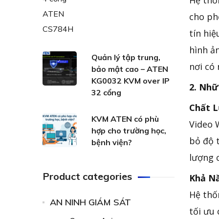
Hệ thố
cho ph
tín hi
hình ả
Quản lý tập trung,
nơi có
bảo mật cao – ATEN
KG0032 KVM over IP
2. Nhữ
32 cổng
Chất L
KVM ATEN có phù
Video W
hợp cho trường học,
bỏ độ 
bệnh viện?
lượng 
Product categories
Khả Nă
Hệ thố
AN NINH GIÁM SÁT
tối ưu