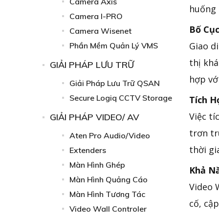
Camera Axis
huống 
Camera I-PRO
Bố Cục
Camera Wisenet
Giao di
Phần Mềm Quản Lý VMS
thị khá
GIẢI PHÁP LƯU TRỮ
hợp với
Giải Pháp Lưu Trữ QSAN
Secure Logiq CCTV Storage
Tích H
Việc t
GIẢI PHÁP VIDEO/ AV
trơn t
Aten Pro Audio/Video
thời gi
Extenders
Màn Hình Ghép
Khả Nă
Màn Hình Quảng Cáo
Video 
Màn Hình Tương Tác
cố, cập
Video Wall Controler