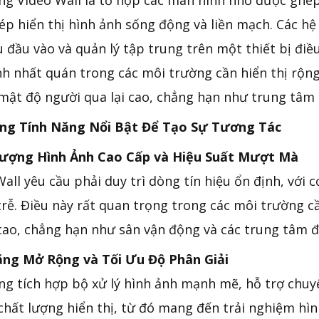
ng Video Wall là tổ hợp các màn hình nhỏ được ghép
ép hiển thị hình ảnh sống động và liền mạch. Các hệ
ệu đầu vào và quản lý tập trung trên một thiết bị đi
nh nhất quán trong các môi trường cần hiển thị rộn
 mật độ người qua lại cao, chẳng hạn như trung tâm
ng Tính Năng Nổi Bật Để Tạo Sự Tương Tác
ượng Hình Ảnh Cao Cấp và Hiệu Suất Mượt Mà
all yêu cầu phải duy trì dòng tín hiệu ổn định, với c
trễ. Điều này rất quan trọng trong các môi trường cầ
cao, chẳng hạn như sân vận động và các trung tâm đ
ng Mở Rộng và Tối Ưu Độ Phân Giải
ng tích hợp bộ xử lý hình ảnh mạnh mẽ, hỗ trợ chuy
 chất lượng hiển thị, từ đó mang đến trải nghiệm hìn