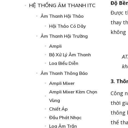
Độ Bền
HỆ THỐNG ÂM THANH ITC
Được th
Âm Thanh Hội Thảo
thay t
Hội Thảo Có Dây
không 
Âm Thanh Hội Trường
Ampli
Bộ Xử Lý Âm Thanh
A
Loa Biểu Diễn
kh
Âm Thanh Thông Báo
3. Thô
Ampli Mixer
Ampli Mixer Kèm Chọn
Công n
Vùng
thời g
Chiết Áp
thông 
Đầu Phát Nhạc
thể th
Loa Âm Trần