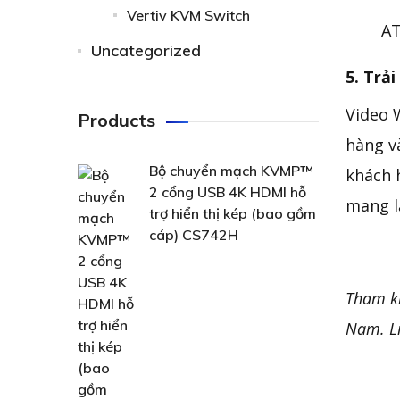
Vertiv KVM Switch
A
Uncategorized
5. Trả
Video 
Products
hàng v
Bộ chuyển mạch KVMP™
khách 
2 cổng USB 4K HDMI hỗ
mang l
trợ hiển thị kép (bao gồm
cáp) CS742H
Tham kh
Nam.
L