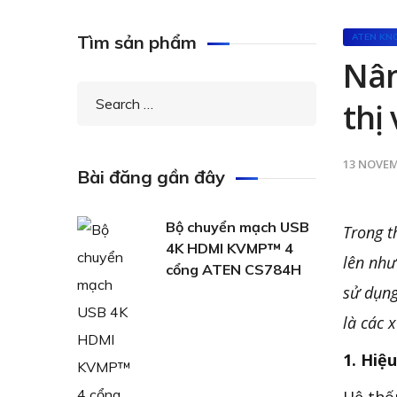
Tìm sản phẩm
ATEN KN
Nân
thị
13 NOVEM
Bài đăng gần đây
Bộ chuyển mạch USB
Trong t
4K HDMI KVMP™ 4
lên như
cổng ATEN CS784H
sử dụng
là các 
1. Hiệ