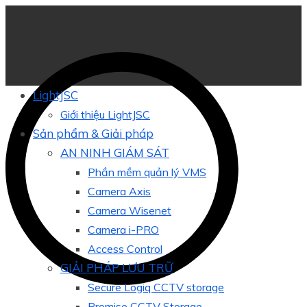
LightJSC
Giới thiệu LightJSC
Sản phẩm & Giải pháp
AN NINH GIÁM SÁT
Phần mềm quản lý VMS
Camera Axis
Camera Wisenet
Camera i-PRO
Access Control
GIẢI PHÁP LƯU TRỮ
Secure Logiq CCTV storage
Promise CCTV Storage