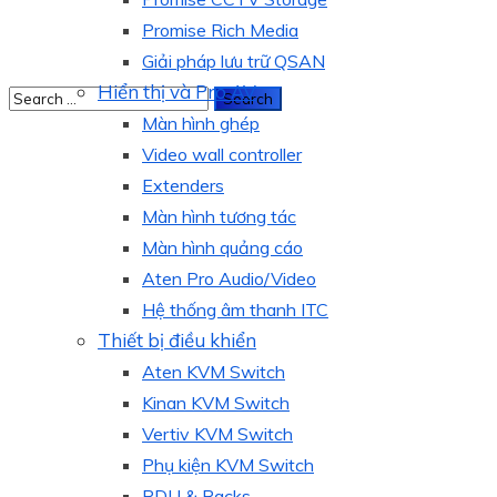
Promise Rich Media
Giải pháp lưu trữ QSAN
Hiển thị và Pro AV
Màn hình ghép
Video wall controller
Extenders
Màn hình tương tác
Màn hình quảng cáo
Aten Pro Audio/Video
Hệ thống âm thanh ITC
Thiết bị điều khiển
Aten KVM Switch
Kinan KVM Switch
Vertiv KVM Switch
Phụ kiện KVM Switch
PDU & Racks