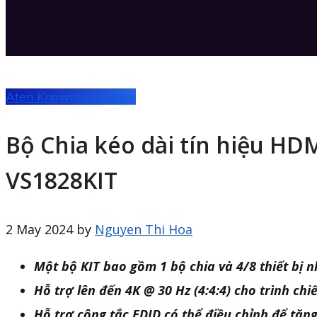
Aten Knowledge Base
Bộ Chia kéo dài tín hiệu HD
VS1828KIT
2 May 2024
by
Nguyen Thi Hoa
Một bộ KIT bao gồm 1 bộ chia và 4/8 thiết bị
Hỗ trợ lên đến 4K @ 30 Hz (4:4:4) cho trình chi
Hỗ trợ công tắc EDID có thể điều chỉnh để tăng