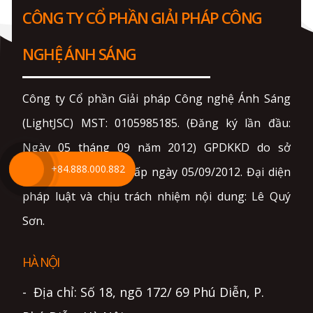
CÔNG TY CỔ PHẦN GIẢI PHÁP CÔNG
NGHỆ ÁNH SÁNG
Công ty Cổ phần Giải pháp Công nghệ Ánh Sáng
(LightJSC) MST: 0105985185. (Đăng ký lần đầu:
Ngày 05 tháng 09 năm 2012) GPDKKD do sở
+84.888.000.882
KH&ĐT TP. Hà Nội cấp ngày 05/09/2012. Đại diện
pháp luật và chịu trách nhiệm nội dung: Lê Quý
Sơn.
HÀ NỘI
- Địa chỉ: Số 18, ngõ 172/ 69 Phú Diễn, P.