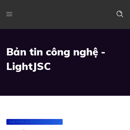
Bản tin công nghệ -
LightJSC
GIẢI PHÁP & ỨNG DỤNG THỰC TẾ