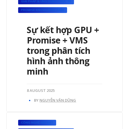
GIẢI PHÁP & ỨNG DỤNG THỰC TẾ
PROMISE KNOWLEDGE BASE
Sự kết hợp GPU +
Promise + VMS
trong phân tích
hình ảnh thông
minh
8 AUGUST 2025
BY
NGUYỄN VĂN DŨNG
CÔNG NGHỆ NỔI BẬT