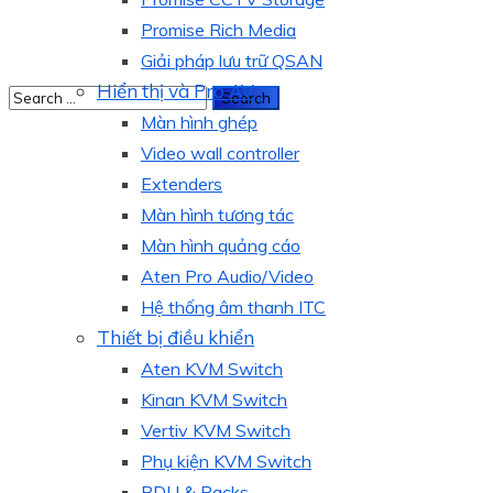
Promise Rich Media
Giải pháp lưu trữ QSAN
Hiển thị và Pro AV
Màn hình ghép
Video wall controller
Extenders
Màn hình tương tác
Màn hình quảng cáo
Aten Pro Audio/Video
Hệ thống âm thanh ITC
Thiết bị điều khiển
Aten KVM Switch
Kinan KVM Switch
Vertiv KVM Switch
Phụ kiện KVM Switch
PDU & Racks