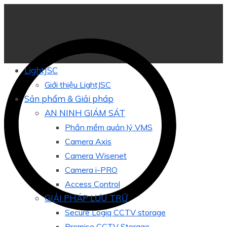
LightJSC
Giới thiệu LightJSC
Sản phẩm & Giải pháp
AN NINH GIÁM SÁT
Phần mềm quản lý VMS
Camera Axis
Camera Wisenet
Camera i-PRO
Access Control
GIẢI PHÁP LƯU TRỮ
Secure Logiq CCTV storage
Promise CCTV Storage