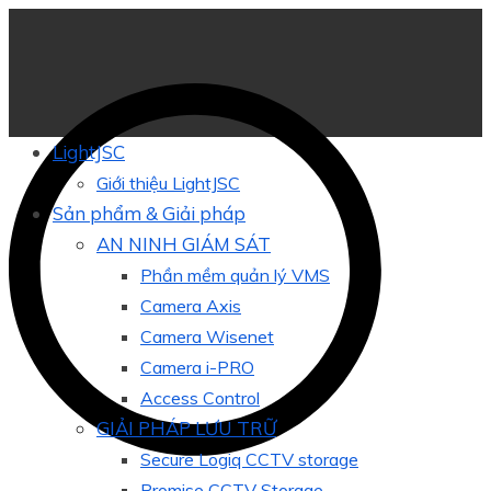
LightJSC
Giới thiệu LightJSC
Sản phẩm & Giải pháp
AN NINH GIÁM SÁT
Phần mềm quản lý VMS
Camera Axis
Camera Wisenet
Camera i-PRO
Access Control
GIẢI PHÁP LƯU TRỮ
Secure Logiq CCTV storage
Promise CCTV Storage