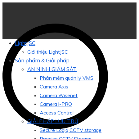
LightJSC
Giới thiệu LightJSC
Sản phẩm & Giải pháp
AN NINH GIÁM SÁT
Phần mềm quản lý VMS
Camera Axis
Camera Wisenet
Camera i-PRO
Access Control
GIẢI PHÁP LƯU TRỮ
Secure Logiq CCTV storage
Promise CCTV Storage