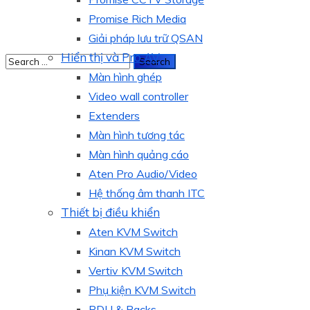
Promise Rich Media
Giải pháp lưu trữ QSAN
Hiển thị và Pro AV
Màn hình ghép
Video wall controller
Extenders
Màn hình tương tác
Màn hình quảng cáo
Aten Pro Audio/Video
Hệ thống âm thanh ITC
Thiết bị điều khiển
Aten KVM Switch
Kinan KVM Switch
Vertiv KVM Switch
Phụ kiện KVM Switch
PDU & Racks